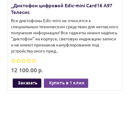
_Диктофон цифровой Edic-mini Card16 A97
Д
Телесис
Т
Все диктофоны Edic-mini не относятся к
Вс
специальным техническим средствам для негласного
с
получения информации! Все гаджеты имеют надпись
п
"диктофон" на корпусе, световую индикацию записи
"
и не имеют признаков камуфлирования под
и
устройства иного пред..
ус
12 100.00 р.
1
Заказать
Купить в 1 клик