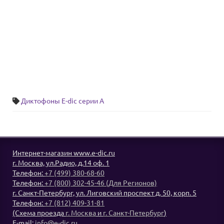
Диктофоны E-dic серии A
Интернет-магазин www.e-dic.ru
г. Москва, ул.Радио, д.14 оф. 1
Телефон:
+7 (499) 380-68-60
Телефон:
+7 (800) 302-45-46 (Для Регионов)
г. Санкт-Петербург, ул. Лиговский проспект д. 50, корп. 5
Телефон:
+7 (812) 409-31-81
(Схема проезда
г. Москва
и
г. Санкт-Петербург
)
E-mail:
info@e-dic.ru