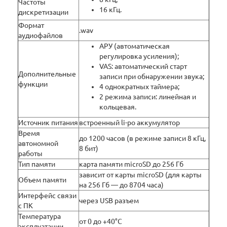
Частоты
16 кГц.
дискретизации
Формат
.wav
аудиофайлов
АРУ (автоматическая
регулировка усиления);
VAS: автоматический старт
Дополнительные
записи при обнаружении звука;
функции
4 однократных таймера;
2 режима записи: линейная и
кольцевая.
Источник питания
встроенный li-po аккумулятор
Время
до 1200 часов (в режиме записи 8 кГц,
автономной
8 бит)
работы
Тип памяти
карта памяти microSD до 256 Гб
зависит от карты microSD (для карты
Объем памяти
на 256 Гб — до 8704 часа)
Интерфейс связи
через USB разъем
с ПК
Температура
от 0 до +40°C
эксплуатации