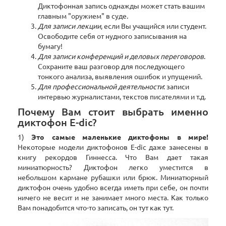
Диктофонная запись однажды может стать вашим
главным "оружием" в суде.
Для записи лекции
, если Вы учащийся или студент.
Освободите себя от нудного записывания на
бумагу!
Для записи конференций и деловых переговоров
.
Сохраните ваш разговор для последующего
тонкого анализа, выявления ошибок и упущений.
Для профессиональной деятельности
: записи
интервью журналистами, текстов писателями и т.д.
Почему Вам стоит выбрать именно
диктофон E-dic?
1)
Это самые маленькие диктофоны в мире!
Некоторые модели диктофонов E-dic даже занесены в
книгу рекордов Гиннесса. Что Вам дает такая
миниатюрность? Диктофон легко уместится в
небольшом кармане рубашки или брюк. Миниатюрный
диктофон очень удобно всегда иметь при себе, он почти
ничего не весит и не занимает много места. Как только
Вам понадобится что-то записать, он тут как тут.