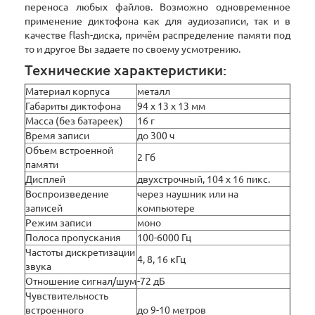
переноса любых файлов. Возможно одновременное
применение диктофона как для аудиозаписи, так и в
качестве flash-диска, причём распределение памяти под
то и другое Вы задаете по своему усмотрению.
Технические характеристики:
Материал корпуса
металл
Габариты диктофона
94 х 13 х 13 мм
Масса (без батареек)
16 г
Время записи
до 300 ч
Объем встроенной
2 Гб
памяти
Дисплей
двухстрочный, 104 x 16 пикс.
Воспроизведение
через наушник или на
записей
компьютере
Режим записи
моно
Полоса пропускания
100-6000 Гц
Частоты дискретизации
4, 8, 16 кГц
звука
Отношение сигнал/шум
-72 дБ
Чувствительность
встроенного
до 9-10 метров