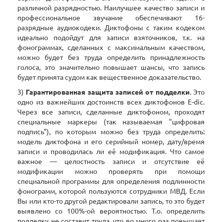
различной разрядностью. Наилучшее качество записи и
профессиональное звучание обеспечивают 16-
разрядные аудиокодеки. Диктофоны с таким кодеком
идеально подойдут для записи взяточников, т.к. на
фонограммах, сделанных с максимальным качеством,
можно будет без труда определить принадлежность
голоса, это значительно повышает шансы, что запись
будет принята судом как вещественное доказательство.
3)
Гарантированная защита записей от подделки
. Это
одно из важнейших достоинств всех диктофонов E-dic.
Через все записи, сделанные диктофоном, проходят
специальные маркеры (так называемая "цифровая
подпись"), по которым можно без труда определить:
модель диктофона и его серийный номер, дату/время
записи и проводилась ли её модификация. Что самое
важное — целостность записи и отсутствие её
модификации можно проверять при помощи
специальной программы для определения подлинности
фонограмм, которой пользуются сотрудники МВД. Если
Вы или кто-то другой редактировали запись, то это будет
выявлено со 100%-ой вероятностью. Т.о. определить
подделку не составит труда, что во много раз повышает