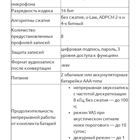
микрофона
Разрядность кодека
16 бит
без сжатия, u-Law, ADPCM 2-х и
Алгоритмы сжатия
4-х битный
Количество
предустановленных
8
профилей записей
цифровая подпись, пароль, 3
Защита записей
уровня доступа к функциям
Формат аудиозаписи
.wav
после конвертации
2 обычные или аккумуляторные
Питание
батарейки ААА-типа
непрерывная звукозапись
с частотой дискретизации
8 кГц, без сжатия — до 100
ч;
Продолжительность
режим VAS при
непрерывной работы
акустическом сигнале
от комплекта батарей
ниже порогового — до 10
суток;
дежурный режим — до 1