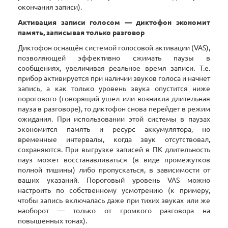
окончания записи).
Активация записи голосом — диктофон экономит
память, записывая только разговор
Диктофон оснащён системой голосовой активации (VAS),
позволяющей эффективно сжимать паузы в
сообщениях, увеличивая реальное время записи. Т.е.
прибор активируется при наличии звуков голоса и начнет
запись, а как только уровень звука опустится ниже
порогового (говорящий ушел или возникла длительная
пауза в разговоре), то диктофон снова перейдет в режим
ожидания. При использовании этой системы в паузах
экономится память и ресурс аккумулятора, но
временные интервалы, когда звук отсутствовал,
сохраняются. При выгрузке записей в ПК длительность
пауз может восстанавливаться (в виде промежутков
полной тишины) либо пропускаться, в зависимости от
ваших указаний. Пороговый уровень VAS можно
настроить по собственному усмотрению (к примеру,
чтобы запись включалась даже при тихих звуках или же
наоборот — только от громкого разговора на
повышенных тонах).