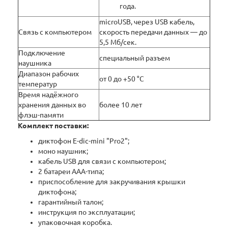
года.
microUSB, через USB кабель,
Связь с компьютером
скорость передачи данных — до
5,5 Мб/сек.
Подключение
специальный разъем
наушника
Диапазон рабочих
от 0 до +50 °C
температур
Время надёжного
хранения данных во
более 10 лет
флэш-памяти
Комплект поставки:
диктофон E-dic-mini "Pro2";
моно наушник;
кабель USB для связи с компьютером;
2 батареи ААА-типа;
приспособление для закручивания крышки
диктофона;
гарантийный талон;
инструкция по эксплуатации;
упаковочная коробка.