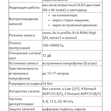
высококонтрастный OLED-дисплей
Индикация работы
(96 х 46 точек) и светодиод
на компьютере;
Воспроизведение
через стерео наушник;
записей
через встроенный динамик.
моно, As in profile, 8-ch RAW, High
Режимы записи
S/N, stereo1 и stereo2
Полоса
100-10000 Гц
пропускания
Отношение сигнал/
72 дБ
шум
Источники записи
встроенные микрофоны (8 штук)
Чувствительность
встроенных
до 15-17 метров
микрофонов
Разрядность кодека
16 бит
без сжатия, u-Law (2/1), 4-битный
Алгоритмы сжатия
ADPCM (4/1), 2-битный ADPCM (8/1)
Частоты
4, 8, 13.3, 20, 40 кГц
дискретизации
Защита записей
цифровая подпись, пароль