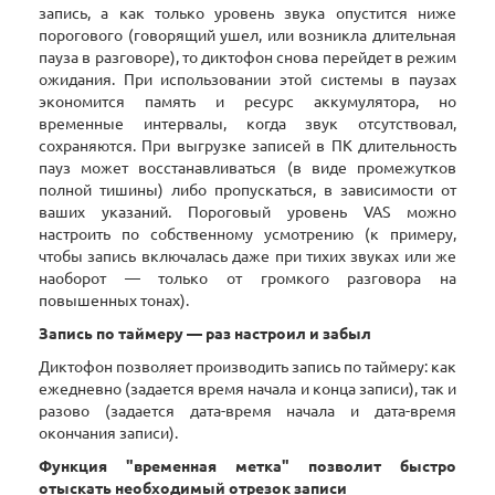
запись, а как только уровень звука опустится ниже
порогового (говорящий ушел, или возникла длительная
пауза в разговоре), то диктофон снова перейдет в режим
ожидания. При использовании этой системы в паузах
экономится память и ресурс аккумулятора, но
временные интервалы, когда звук отсутствовал,
сохраняются. При выгрузке записей в ПК длительность
пауз может восстанавливаться (в виде промежутков
полной тишины) либо пропускаться, в зависимости от
ваших указаний. Пороговый уровень VAS можно
настроить по собственному усмотрению (к примеру,
чтобы запись включалась даже при тихих звуках или же
наоборот — только от громкого разговора на
повышенных тонах).
Запись по таймеру — раз настроил и забыл
Диктофон позволяет производить запись по таймеру: как
ежедневно (задается время начала и конца записи), так и
разово (задается дата-время начала и дата-время
окончания записи).
Функция "временная метка" позволит быстро
отыскать необходимый отрезок записи