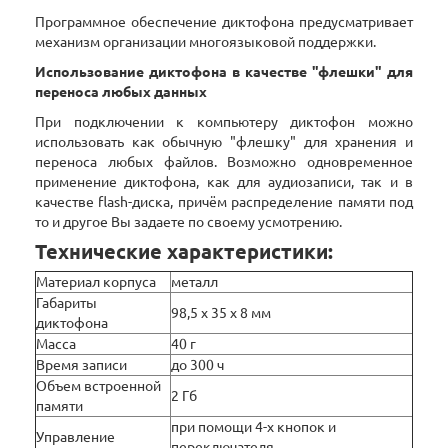
Программное обеспечение диктофона предусматривает
механизм организации многоязыковой поддержки.
Использование диктофона в качестве "флешки" для
переноса любых данных
При подключении к компьютеру диктофон можно
использовать как обычную "флешку" для хранения и
переноса любых файлов. Возможно одновременное
применение диктофона, как для аудиозаписи, так и в
качестве flash-диска, причём распределение памяти под
то и другое Вы задаете по своему усмотрению.
Технические характеристики:
Материал корпуса
металл
Габариты
98,5 х 35 х 8 мм
диктофона
Масса
40 г
Время записи
до 300 ч
Объем встроенной
2 Гб
памяти
при помощи 4-х кнопок и
Управление
переключателя