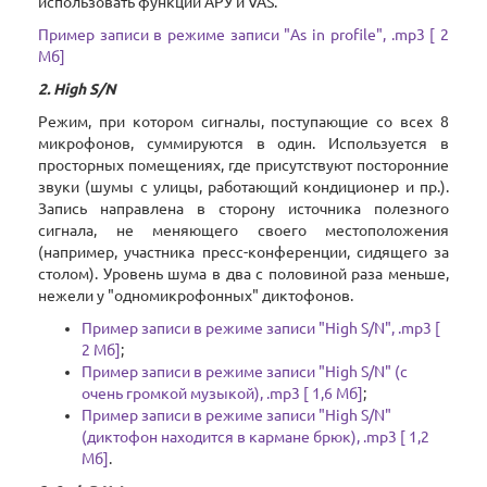
использовать функции АРУ и VAS.
Пример записи в режиме записи "As in profile", .mp3 [ 2
Мб]
2. High S/N
Режим, при котором сигналы, поступающие со всех 8
микрофонов, суммируются в один. Используется в
просторных помещениях, где присутствуют посторонние
звуки (шумы с улицы, работающий кондиционер и пр.).
Запись направлена в сторону источника полезного
сигнала, не меняющего своего местоположения
(например, участника пресс-конференции, сидящего за
столом). Уровень шума в два с половиной раза меньше,
нежели у "одномикрофонных" диктофонов.
Пример записи в режиме записи "High S/N", .mp3 [
2 Мб]
;
Пример записи в режиме записи "High S/N" (с
очень громкой музыкой), .mp3 [ 1,6 Мб]
;
Пример записи в режиме записи "High S/N"
(диктофон находится в кармане брюк), .mp3 [ 1,2
Мб]
.