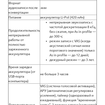
Формат
аудиозаписи после
.wav
конвертации
Питание
аккумулятор Li-Pol (420 мАч)
непрерывная звукозапись с
частотой дискретизации 8 кГц,
Продолжительность
без сжатия, при As in profile —
непрерывной
до 300 ч;
работы от
режим записи с VAS (когда
полностью
акустический сигнал ниже
заряженного
порогового значения) только
аккумулятора
As in profile — до 12 дней;
дежурный режим — до 3 лет.
Время зарядки
аккумулятора (от
не больше 3 часов
USB-порта
компьютера)
VAS (система голосовой активации),
АРУ (автоматическая регулировка
усиления), таймер (одноразовый и
ежедневный), функция "временная
Дополнительные
метка", 2 режима записи (кольцевой