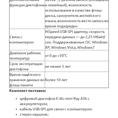
функции диктофона
и линейный), возможность
использования в качестве флэш-
диска, самоучитель английского
языка, возможность вести запись во
время подзарядки
HiSpeed USB-SPI адаптер, скорость
Связь с
передачи данных — до 2,25 Мбайт/
компьютером
сек. Поддерживаемые ОС: Windows
XP, Windows Vista, Windows7
Диапазон рабочих
от 0 до +50°C
температур
Срок эксплуатации
не менее 5 лет
диктофона
Время надёжного
хранения данных во
более 10 лет
флэш-памяти
Комплект поставки:
цифровой диктофон E-dic-mini Ray А36 с
аккумулятором;
кабель USB-SPI для связи с компьютером;
стерео наушник;