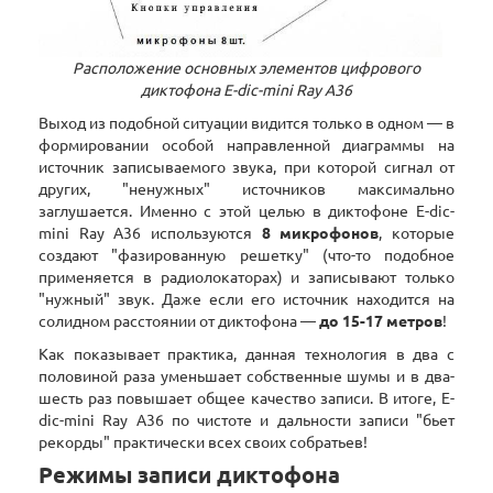
Расположение основных элементов цифрового
диктофона E-dic-mini Ray А36
Выход из подобной ситуации видится только в одном — в
формировании особой направленной диаграммы на
источник записываемого звука, при которой сигнал от
других, "ненужных" источников максимально
заглушается. Именно с этой целью в диктофоне E-dic-
mini Ray А36 используются
8 микрофонов
, которые
создают "фазированную решетку" (что-то подобное
применяется в радиолокаторах) и записывают только
"нужный" звук. Даже если его источник находится на
солидном расстоянии от диктофона —
до 15-17 метров
!
Как показывает практика, данная технология в два с
половиной раза уменьшает собственные шумы и в два-
шесть раз повышает общее качество записи. В итоге, E-
dic-mini Ray А36 по чистоте и дальности записи "бьет
рекорды" практически всех своих собратьев!
Режимы записи диктофона